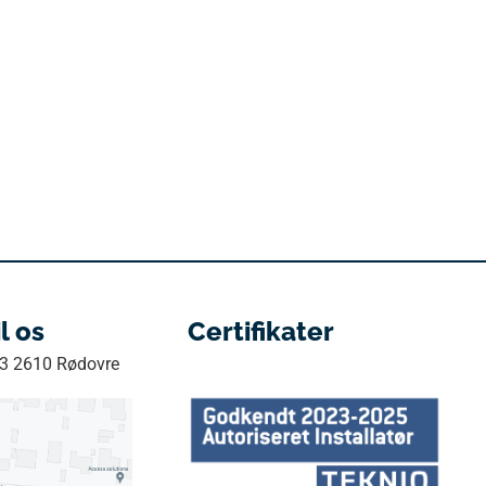
il os
Certifikater
33 2610 Rødovre