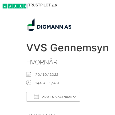
TRUSTPILOT
4,6
VVS Gennemsyn
HVORNÅR
30/10/2022
14:00 - 17:00
ADD TO CALENDAR
Download ICS
Google Calendar
iCalendar
Office 365
Outlook Live