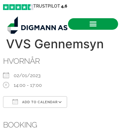
TRUSTPILOT
4,6
VVS Gennemsyn
HVORNÅR
02/01/2023
14:00 - 17:00
ADD TO CALENDAR
Download ICS
Google Calendar
iCalendar
Office 365
Outlook Live
BOOKING