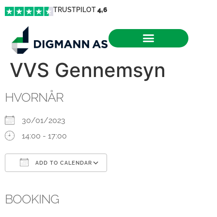
TRUSTPILOT
4,6
VVS Gennemsyn
HVORNÅR
30/01/2023
14:00 - 17:00
ADD TO CALENDAR
Download ICS
Google Calendar
iCalendar
Office 365
Outlook Live
BOOKING