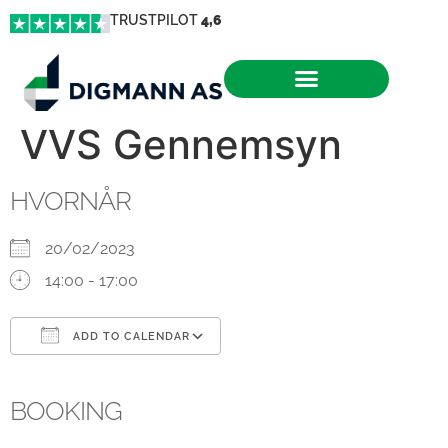
TRUSTPILOT
4,6
VVS Gennemsyn
HVORNÅR
20/02/2023
14:00 - 17:00
ADD TO CALENDAR
Download ICS
Google Calendar
iCalendar
Office 365
Outlook Live
BOOKING