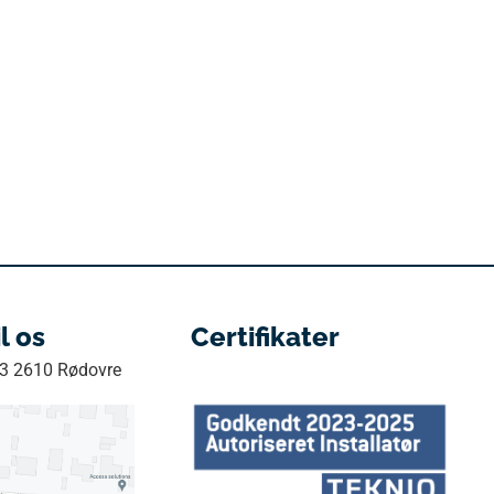
il os
Certifikater
33 2610 Rødovre