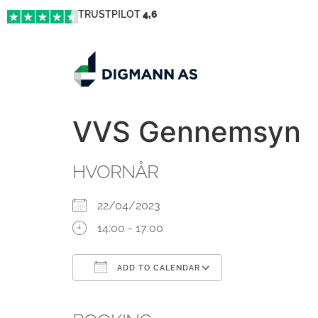
TRUSTPILOT
4,6
VVS Gennemsyn
HVORNÅR
22/04/2023
14:00 - 17:00
ADD TO CALENDAR
Download ICS
Google Calendar
iCalendar
Office 365
Outlook Live