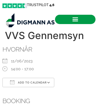
TRUSTPILOT
4,6
VVS Gennemsyn
HVORNÅR
11/06/2023
14:00 - 17:00
ADD TO CALENDAR
Download ICS
Google Calendar
iCalendar
Office 365
Outlook Live
BOOKING