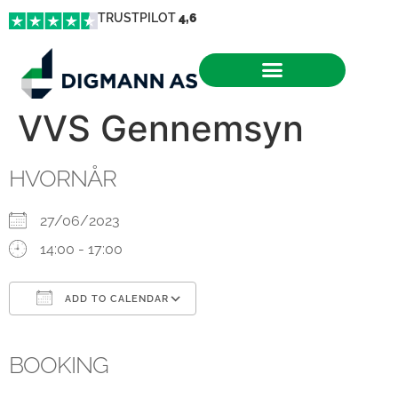
TRUSTPILOT
4,6
VVS Gennemsyn
HVORNÅR
27/06/2023
14:00 - 17:00
ADD TO CALENDAR
Download ICS
Google Calendar
iCalendar
Office 365
Outlook Live
BOOKING