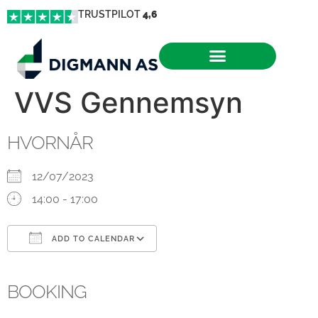
TRUSTPILOT
4,6
VVS Gennemsyn
HVORNÅR
12/07/2023
14:00 - 17:00
ADD TO CALENDAR
Download ICS
Google Calendar
iCalendar
Office 365
Outlook Live
BOOKING