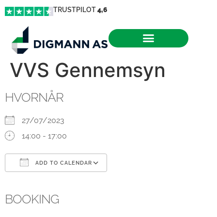
TRUSTPILOT
4,6
VVS Gennemsyn
HVORNÅR
27/07/2023
14:00 - 17:00
ADD TO CALENDAR
Download ICS
Google Calendar
iCalendar
Office 365
Outlook Live
BOOKING