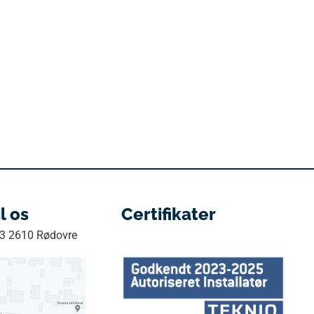
il os
Certifikater
33 2610 Rødovre