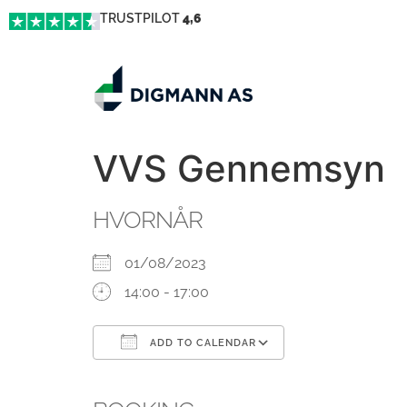
TRUSTPILOT
4,6
VVS Gennemsyn
HVORNÅR
01/08/2023
14:00 - 17:00
ADD TO CALENDAR
Download ICS
Google Calendar
iCalendar
Office 365
Outlook Live