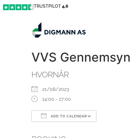
TRUSTPILOT
4,6
VVS Gennemsyn
HVORNÅR
21/08/2023
14:00 - 17:00
ADD TO CALENDAR
Download ICS
Google Calendar
iCalendar
Office 365
Outlook Live