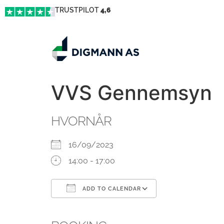
TRUSTPILOT
4,6
VVS Gennemsyn
HVORNÅR
16/09/2023
14:00 - 17:00
ADD TO CALENDAR
Download ICS
Google Calendar
iCalendar
Office 365
Outlook Live