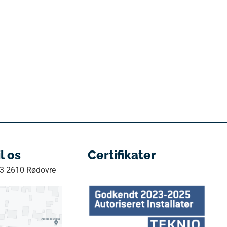
il os
Certifikater
33 2610 Rødovre