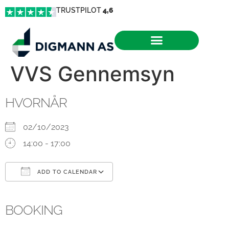
TRUSTPILOT
4,6
VVS Gennemsyn
HVORNÅR
02/10/2023
14:00 - 17:00
ADD TO CALENDAR
Download ICS
Google Calendar
iCalendar
Office 365
Outlook Live
BOOKING