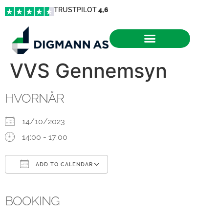
TRUSTPILOT
4,6
VVS Gennemsyn
HVORNÅR
14/10/2023
14:00 - 17:00
ADD TO CALENDAR
Download ICS
Google Calendar
iCalendar
Office 365
Outlook Live
BOOKING