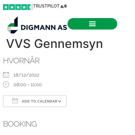
TRUSTPILOT
4,6
VVS Gennemsyn
HVORNÅR
18/12/2022
08:00 - 11:00
ADD TO CALENDAR
Download ICS
Google Calendar
iCalendar
Office 365
Outlook Live
BOOKING