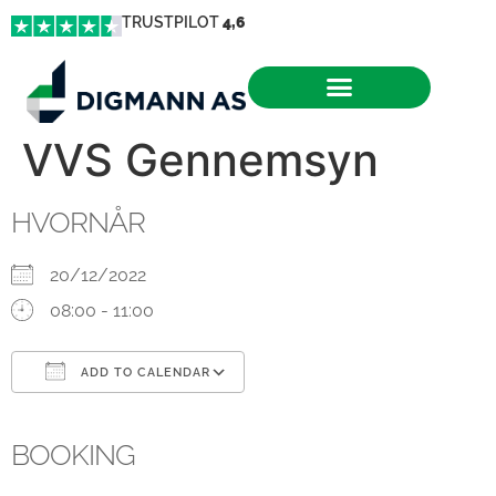
TRUSTPILOT
4,6
VVS Gennemsyn
HVORNÅR
20/12/2022
08:00 - 11:00
ADD TO CALENDAR
Download ICS
Google Calendar
iCalendar
Office 365
Outlook Live
BOOKING