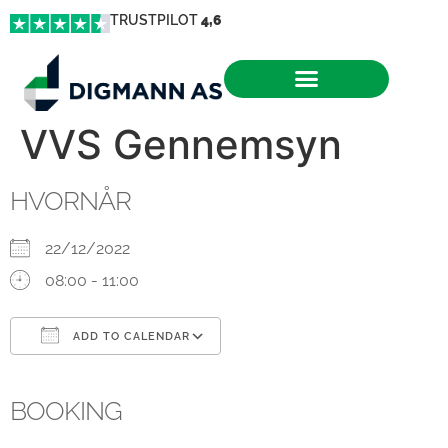
TRUSTPILOT
4,6
VVS Gennemsyn
HVORNÅR
22/12/2022
08:00 - 11:00
ADD TO CALENDAR
Download ICS
Google Calendar
iCalendar
Office 365
Outlook Live
BOOKING