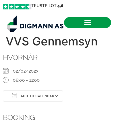
TRUSTPILOT
4,6
VVS Gennemsyn
HVORNÅR
02/02/2023
08:00 - 11:00
ADD TO CALENDAR
Download ICS
Google Calendar
iCalendar
Office 365
Outlook Live
BOOKING