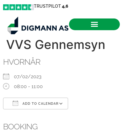
TRUSTPILOT
4,6
VVS Gennemsyn
HVORNÅR
07/02/2023
08:00 - 11:00
ADD TO CALENDAR
Download ICS
Google Calendar
iCalendar
Office 365
Outlook Live
BOOKING