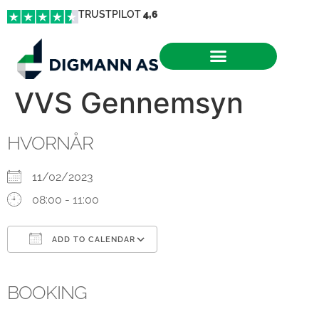
TRUSTPILOT
4,6
VVS Gennemsyn
HVORNÅR
11/02/2023
08:00 - 11:00
ADD TO CALENDAR
Download ICS
Google Calendar
iCalendar
Office 365
Outlook Live
BOOKING