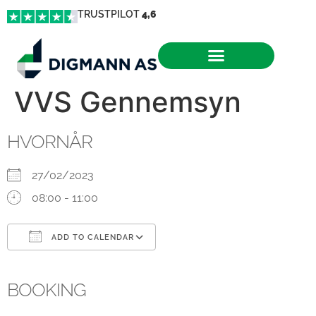
TRUSTPILOT
4,6
VVS Gennemsyn
HVORNÅR
27/02/2023
08:00 - 11:00
ADD TO CALENDAR
Download ICS
Google Calendar
iCalendar
Office 365
Outlook Live
BOOKING