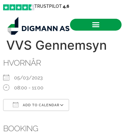
TRUSTPILOT
4,6
VVS Gennemsyn
HVORNÅR
05/03/2023
08:00 - 11:00
ADD TO CALENDAR
Download ICS
Google Calendar
iCalendar
Office 365
Outlook Live
BOOKING