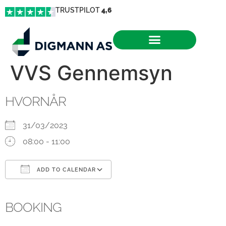
TRUSTPILOT
4,6
VVS Gennemsyn
HVORNÅR
31/03/2023
08:00 - 11:00
ADD TO CALENDAR
Download ICS
Google Calendar
iCalendar
Office 365
Outlook Live
BOOKING