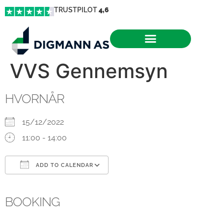
TRUSTPILOT
4,6
VVS Gennemsyn
HVORNÅR
15/12/2022
11:00 - 14:00
ADD TO CALENDAR
Download ICS
Google Calendar
iCalendar
Office 365
Outlook Live
BOOKING