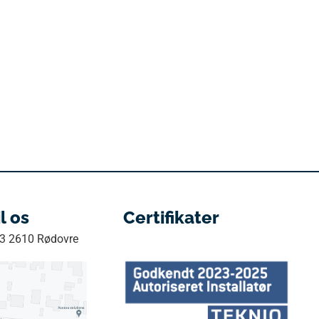
il os
Certifikater
33 2610 Rødovre