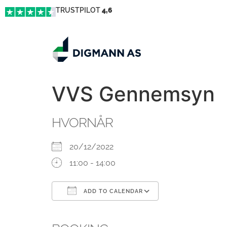
TRUSTPILOT
4,6
VVS Gennemsyn
HVORNÅR
20/12/2022
11:00 - 14:00
ADD TO CALENDAR
Download ICS
Google Calendar
iCalendar
Office 365
Outlook Live