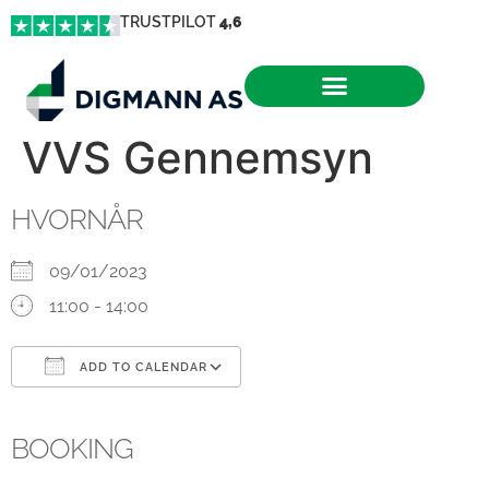
TRUSTPILOT
4,6
VVS Gennemsyn
HVORNÅR
09/01/2023
11:00 - 14:00
ADD TO CALENDAR
Download ICS
Google Calendar
iCalendar
Office 365
Outlook Live
BOOKING