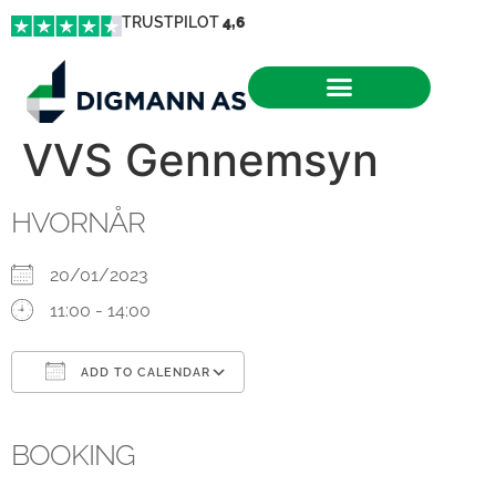
TRUSTPILOT
4,6
VVS Gennemsyn
HVORNÅR
20/01/2023
11:00 - 14:00
ADD TO CALENDAR
Download ICS
Google Calendar
iCalendar
Office 365
Outlook Live
BOOKING