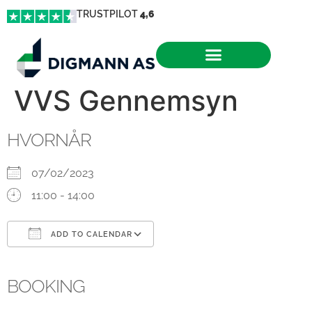
TRUSTPILOT
4,6
VVS Gennemsyn
HVORNÅR
07/02/2023
11:00 - 14:00
ADD TO CALENDAR
Download ICS
Google Calendar
iCalendar
Office 365
Outlook Live
BOOKING