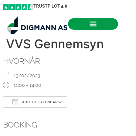
TRUSTPILOT
4,6
VVS Gennemsyn
HVORNÅR
13/02/2023
11:00 - 14:00
ADD TO CALENDAR
Download ICS
Google Calendar
iCalendar
Office 365
Outlook Live
BOOKING