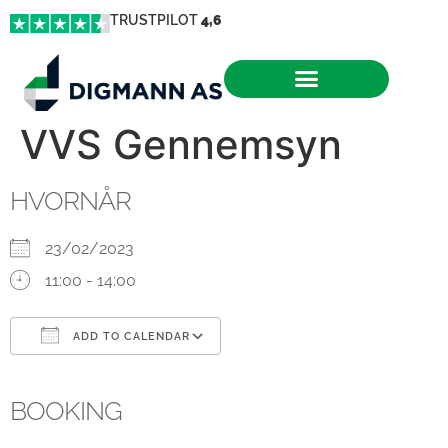
TRUSTPILOT
4,6
VVS Gennemsyn
HVORNÅR
23/02/2023
11:00 - 14:00
ADD TO CALENDAR
Download ICS
Google Calendar
iCalendar
Office 365
Outlook Live
BOOKING