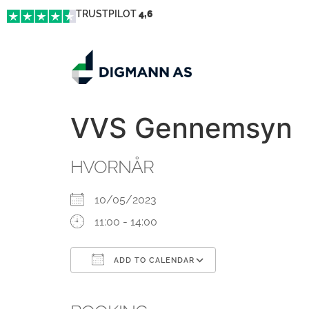
TRUSTPILOT
4,6
VVS Gennemsyn
HVORNÅR
10/05/2023
11:00 - 14:00
ADD TO CALENDAR
Download ICS
Google Calendar
iCalendar
Office 365
Outlook Live