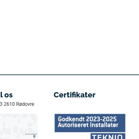
il os
Certifikater
33 2610 Rødovre