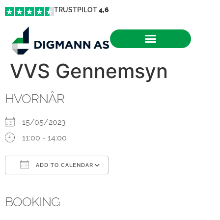
TRUSTPILOT
4,6
VVS Gennemsyn
HVORNÅR
15/05/2023
11:00 - 14:00
ADD TO CALENDAR
Download ICS
Google Calendar
iCalendar
Office 365
Outlook Live
BOOKING