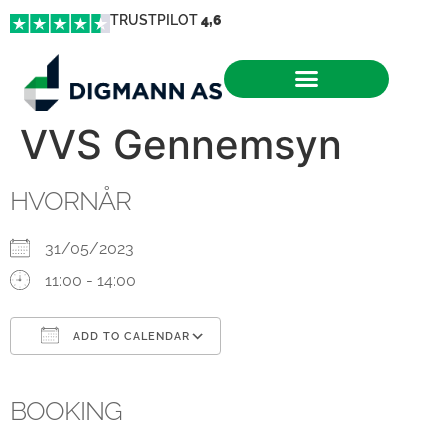
TRUSTPILOT
4,6
VVS Gennemsyn
HVORNÅR
31/05/2023
11:00 - 14:00
ADD TO CALENDAR
Download ICS
Google Calendar
iCalendar
Office 365
Outlook Live
BOOKING