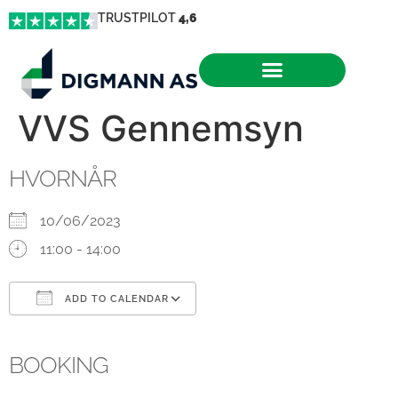
TRUSTPILOT
4,6
VVS Gennemsyn
HVORNÅR
10/06/2023
11:00 - 14:00
ADD TO CALENDAR
Download ICS
Google Calendar
iCalendar
Office 365
Outlook Live
BOOKING