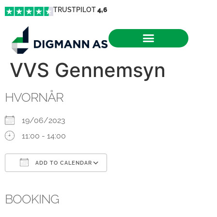
TRUSTPILOT
4,6
VVS Gennemsyn
HVORNÅR
19/06/2023
11:00 - 14:00
ADD TO CALENDAR
Download ICS
Google Calendar
iCalendar
Office 365
Outlook Live
BOOKING