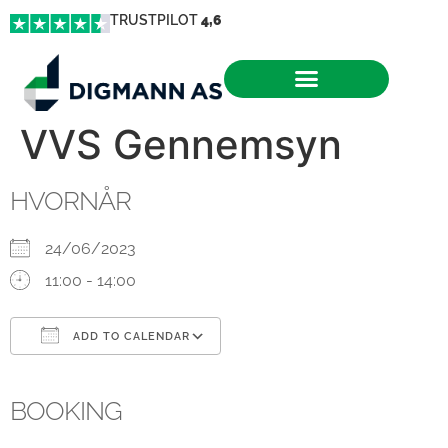
TRUSTPILOT
4,6
VVS Gennemsyn
HVORNÅR
24/06/2023
11:00 - 14:00
ADD TO CALENDAR
Download ICS
Google Calendar
iCalendar
Office 365
Outlook Live
BOOKING