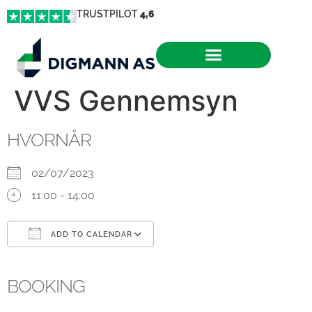
TRUSTPILOT
4,6
VVS Gennemsyn
HVORNÅR
02/07/2023
11:00 - 14:00
ADD TO CALENDAR
Download ICS
Google Calendar
iCalendar
Office 365
Outlook Live
BOOKING