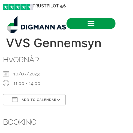
TRUSTPILOT
4,6
VVS Gennemsyn
HVORNÅR
10/07/2023
11:00 - 14:00
ADD TO CALENDAR
Download ICS
Google Calendar
iCalendar
Office 365
Outlook Live
BOOKING