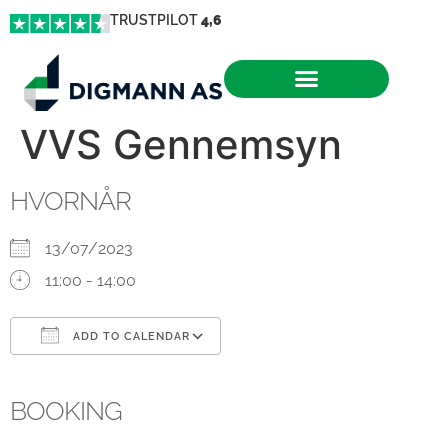
TRUSTPILOT
4,6
VVS Gennemsyn
HVORNÅR
13/07/2023
11:00 - 14:00
ADD TO CALENDAR
Download ICS
Google Calendar
iCalendar
Office 365
Outlook Live
BOOKING