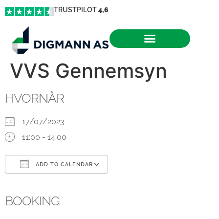
TRUSTPILOT
4,6
VVS Gennemsyn
HVORNÅR
17/07/2023
11:00 - 14:00
ADD TO CALENDAR
Download ICS
Google Calendar
iCalendar
Office 365
Outlook Live
BOOKING