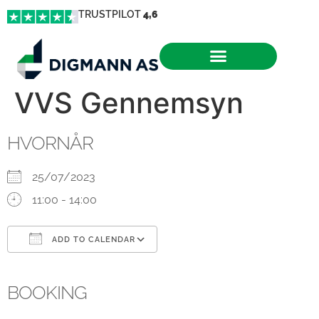
TRUSTPILOT
4,6
VVS Gennemsyn
HVORNÅR
25/07/2023
11:00 - 14:00
ADD TO CALENDAR
Download ICS
Google Calendar
iCalendar
Office 365
Outlook Live
BOOKING