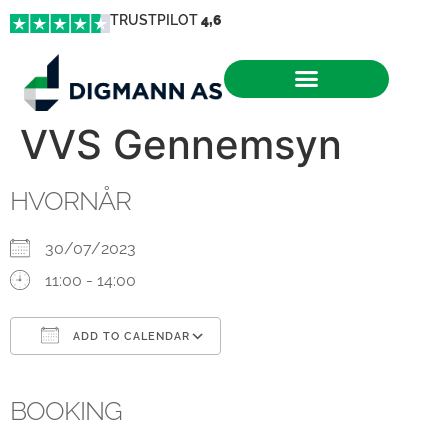
TRUSTPILOT
4,6
VVS Gennemsyn
HVORNÅR
30/07/2023
11:00 - 14:00
ADD TO CALENDAR
Download ICS
Google Calendar
iCalendar
Office 365
Outlook Live
BOOKING