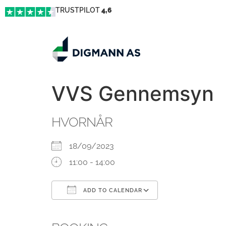
TRUSTPILOT
4,6
VVS Gennemsyn
HVORNÅR
18/09/2023
11:00 - 14:00
ADD TO CALENDAR
Download ICS
Google Calendar
iCalendar
Office 365
Outlook Live