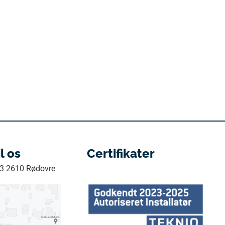
il os
Certifikater
33 2610 Rødovre