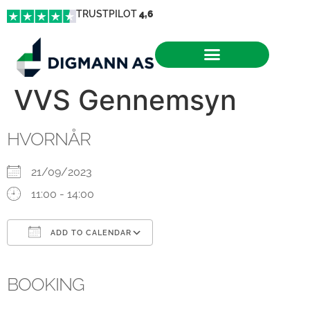
TRUSTPILOT
4,6
VVS Gennemsyn
HVORNÅR
21/09/2023
11:00 - 14:00
ADD TO CALENDAR
Download ICS
Google Calendar
iCalendar
Office 365
Outlook Live
BOOKING