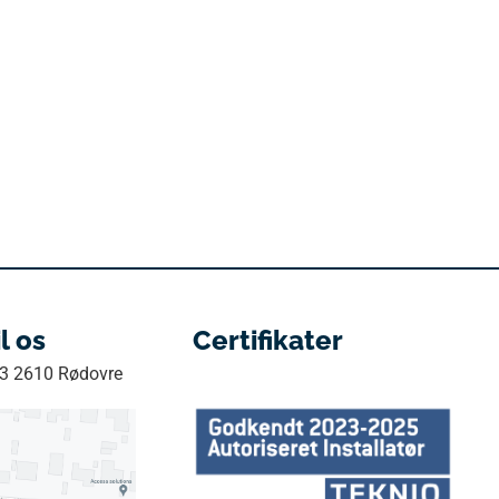
il os
Certifikater
33 2610 Rødovre