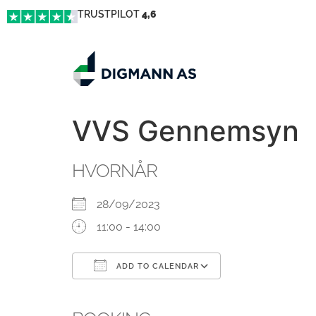
TRUSTPILOT
4,6
VVS Gennemsyn
HVORNÅR
28/09/2023
11:00 - 14:00
ADD TO CALENDAR
Download ICS
Google Calendar
iCalendar
Office 365
Outlook Live