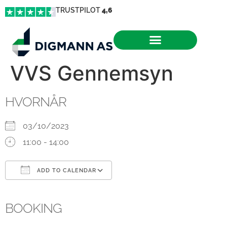
TRUSTPILOT
4,6
VVS Gennemsyn
HVORNÅR
03/10/2023
11:00 - 14:00
ADD TO CALENDAR
Download ICS
Google Calendar
iCalendar
Office 365
Outlook Live
BOOKING